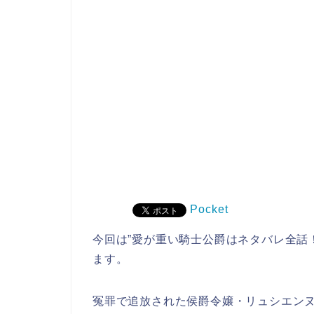
Pocket
今回は”愛が重い騎士公爵はネタバレ全話
ます。
冤罪で追放された侯爵令嬢・リュシエン