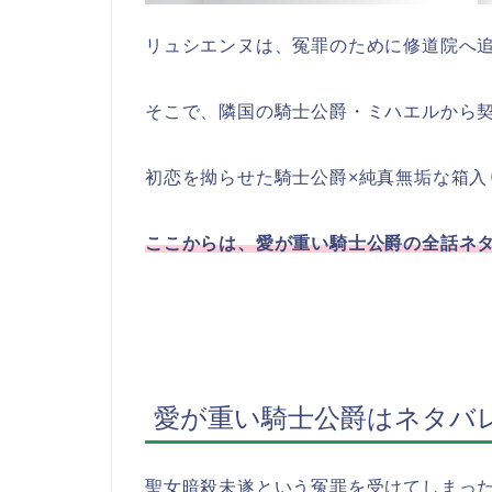
リュシエンヌは、冤罪のために修道院へ
そこで、隣国の騎士公爵・ミハエルから
初恋を拗らせた騎士公爵×純真無垢な箱入
ここからは、愛が重い騎士公爵の全話ネ
愛が重い騎士公爵はネタバ
聖女暗殺未遂という冤罪を受けてしまっ