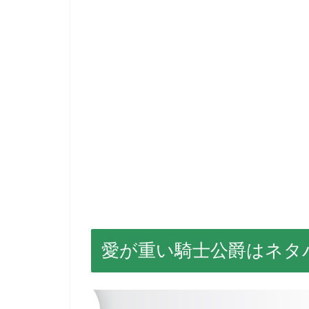
愛が重い騎士公爵はネタ